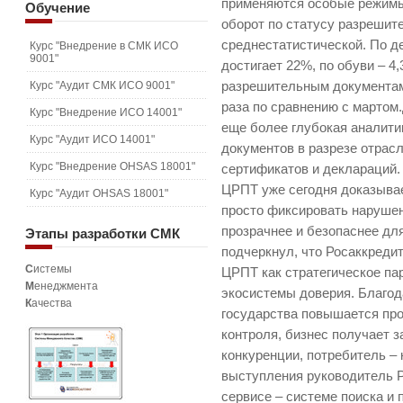
применяются особые режимы 
Обучение
оборот по статусу разрешит
среднестатистической. По д
Курс "Внедрение в СМК ИСО
9001"
достигает 22%, по обуви – 4
Курс "Аудит СМК ИСО 9001"
разрешительным документам
раза по сравнению с мартом
Курс "Внедрение ИСО 14001"
еще более глубокая аналити
Курс "Аудит ИСО 14001"
документов в разрезе отрас
Курс "Внедрение OHSAS 18001"
сертификатов и деклараций.
ЦРПТ уже сегодня доказыва
Курс "Аудит OHSAS 18001"
просто фиксировать нарушен
прозрачнее и безопаснее дл
Этапы
разработки СМК
подчеркнул, что Росаккреди
С
истемы
ЦРПТ как стратегическое па
М
енеджмента
экосистемы доверия. Благо
К
ачества
государства повышается пр
контроля, бизнес получает 
конкуренции, потребитель –
выступления руководитель Р
сервисе – системе поиска и