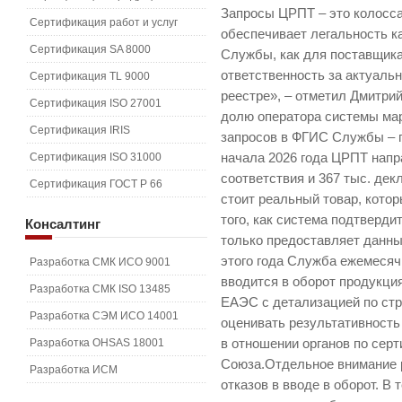
Запросы ЦРПТ – это колосс
Сертификация работ и услуг
обеспечивает легальность к
Сертификация SA 8000
Службы, как для поставщик
ответственность за актуаль
Сертификация TL 9000
реестре», – отметил Дмитри
Сертификация ISO 27001
долю оператора системы мар
Сертификация IRIS
запросов в ФГИС Службы – п
Сертификация ISO 31000
начала 2026 года ЦРПТ напр
соответствия и 367 тыс. де
Сертификация ГОСТ Р 66
стоит реальный товар, котор
того, как система подтверди
Консалтинг
только предоставляет данные
этого года Служба ежемесяч
Разработка СМК ИСО 9001
вводится в оборот продукц
Разработка СМК ISO 13485
ЕАЭС с детализацией по стр
Разработка СЭМ ИСО 14001
оценивать результативность
Разработка OHSAS 18001
в отношении органов по сер
Союза.Отдельное внимание 
Разработка ИСМ
отказов в вводе в оборот. В 