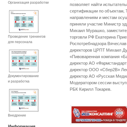
Организация разработки
позволяет найти испытатель
сертификации по объектам,
направлениям и местам осу
приняли участие Министр з
Михаил Мурашко, заместите
Проведение тренингов
торговли РФ Екатерина Прие
для персонала
Роспотребнадзора Вячеслав
директоров ЦРПТ Михаил Ду
«Пивоваренная компания «Б
директор АО «Фармстандарт
директор ООО «Сбер2В» Ле
Документирование
директор АО «Русская Меди
и разработка
Модератором сессии выступ
РБК Кирилл Токарев.
Внедрение
Информация