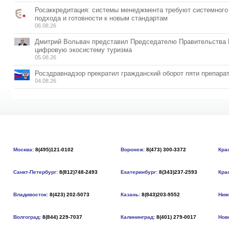
Росаккредитация: системы менеджмента требуют системного
подхода и готовности к новым стандартам
06.08.26
Дмитрий Вольвач представил Председателю Правительства
цифровую экосистему туризма
05.08.26
Росздравнадзор прекратил гражданский оборот пяти препара
04.08.26
Москва:
8(495)121-0102
Воронеж:
8(473) 300-3372
Кра
Санкт-Петербург:
8(812)748-2493
Екатеринбург:
8(343)237-2593
Кра
Владивосток:
8(423) 202-5073
Казань:
8(843)203-9552
Ниж
Волгоград:
8(844) 229-7037
Калининград:
8(401) 279-0017
Нов