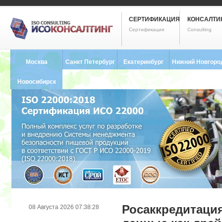
СЕРТИФИКАЦИЯ
КОНСАЛТИ
Сертификация
Consulting
Москва
Санкт Петербург
Екатеринбург
Нижний Новгоро
8 (495) 121-0102
8 (812) 748-2493
8 (343) 237-2593
8 (831) 280-9795
Новосибирск
8 (383) 227-8449
Росаккредитаци
08 Августа 2026 07:38:28