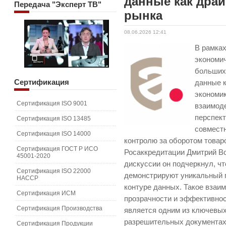
данные как дра
Передача
"Эксперт ТВ"
рынка
08.06.2026 12:41
В рамка
экономи
больших
Сертификация
данные 
экономик
Сертификация ISO 9001
взаимод
перспек
Сертификация ISO 13485
совместн
Сертификация ISO 14000
контролю за оборотом товар
Сертификация ГОСТ Р ИСО
Росаккредитации Дмитрий В
45001-2020
дискуссии он подчеркнул, ч
Сертификация ISO 22000
демонстрируют уникальный п
HACCP
контуре данных. Такое взаи
Сертификация ИСМ
прозрачности и эффективно
Сертификация Производства
является одним из ключевых
разрешительных документах 
Сертификация Продукции