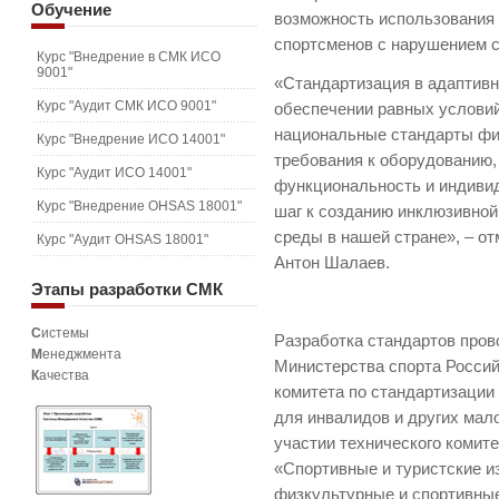
Обучение
возможность использования 
спортсменов с нарушением с
Курс "Внедрение в СМК ИСО
9001"
«Стандартизация в адаптивн
Курс "Аудит СМК ИСО 9001"
обеспечении равных услови
национальные стандарты фи
Курс "Внедрение ИСО 14001"
требования к оборудованию,
Курс "Аудит ИСО 14001"
функциональность и индиви
Курс "Внедрение OHSAS 18001"
шаг к созданию инклюзивной
среды в нашей стране», –­­ 
Курс "Аудит OHSAS 18001"
Антон Шалаев.
Этапы
разработки СМК
С
истемы
Разработка стандартов пров
М
енеджмента
Министерства спорта Россий
К
ачества
комитета по стандартизации
для инвалидов и других мал
участии технического комит
«Спортивные и туристские и
физкультурные и спортивные