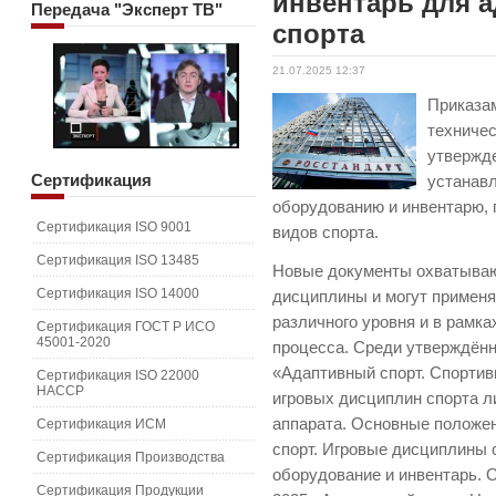
инвентарь для 
Передача
"Эксперт ТВ"
спорта
21.07.2025 12:37
Приказам
техниче
утвержд
Сертификация
устанав
оборудованию и инвентарю,
Сертификация ISO 9001
видов спорта.
Сертификация ISO 13485
Новые документы охватывают
Сертификация ISO 14000
дисциплины и могут применя
различного уровня и в рамка
Сертификация ГОСТ Р ИСО
45001-2020
процесса. Среди утверждённ
«Адаптивный спорт. Спортив
Сертификация ISO 22000
HACCP
игровых дисциплин спорта л
аппарата. Основные положе
Сертификация ИСМ
спорт. Игровые дисциплины 
Сертификация Производства
оборудование и инвентарь. 
Сертификация Продукции