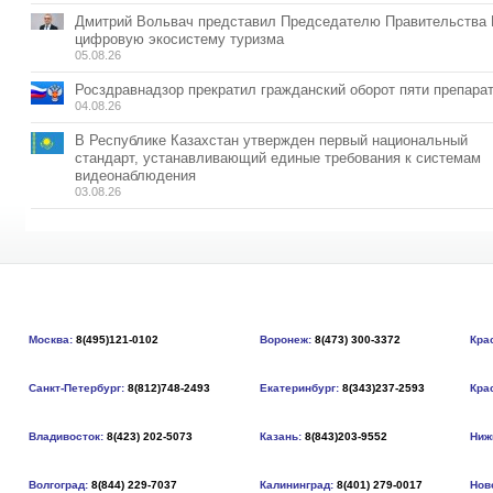
Дмитрий Вольвач представил Председателю Правительства
цифровую экосистему туризма
05.08.26
Росздравнадзор прекратил гражданский оборот пяти препара
04.08.26
В Республике Казахстан утвержден первый национальный
стандарт, устанавливающий единые требования к системам
видеонаблюдения
03.08.26
Москва:
8(495)121-0102
Воронеж:
8(473) 300-3372
Кра
Санкт-Петербург:
8(812)748-2493
Екатеринбург:
8(343)237-2593
Кра
Владивосток:
8(423) 202-5073
Казань:
8(843)203-9552
Ниж
Волгоград:
8(844) 229-7037
Калининград:
8(401) 279-0017
Нов