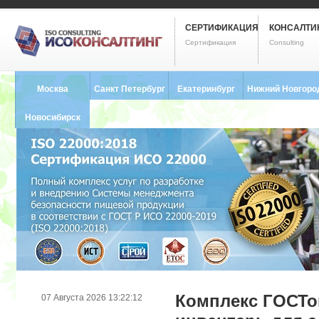
СЕРТИФИКАЦИЯ
КОНСАЛТИ
Сертификация
Consulting
Москва
Санкт Петербург
Екатеринбург
Нижний Новгоро
8 (495) 121-0102
8 (812) 748-2493
8 (343) 237-2593
8 (831) 280-9795
Новосибирск
8 (383) 227-8449
Комплекс ГОСТо
07 Августа 2026 13:22:12