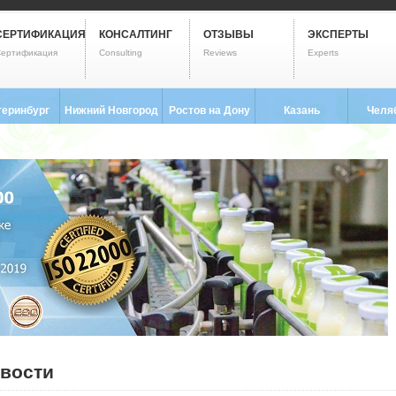
СЕРТИФИКАЦИЯ
КОНСАЛТИНГ
ОТЗЫВЫ
ЭКСПЕРТЫ
ертификация
Consulting
Reviews
Experts
теринбург
Нижний Новгород
Ростов на Дону
Казань
Челя
3) 237-2593
8 (831) 280-9795
8 (863) 322-0173
8 (843) 203-9552
8 (351) 
вости