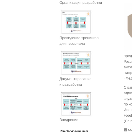
Организация разработки
Проведение тренингов
для персонала
пред
Росс
аккр
пище
«Фед
Документирование
и разработка
С ки
адми
служ
по к
Инст
Food
Внедрение
(Chi
С
Информация