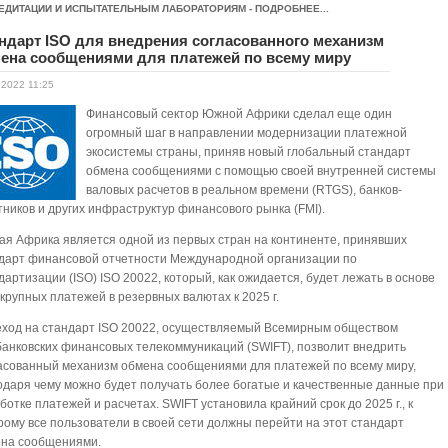
ЕДИТАЦИИ И ИСПЫТАТЕЛЬНЫМ ЛАБОРАТОРИЯМ - ПОДРОБНЕЕ...
ндарт ISO для внедрения согласованного механизм
ена сообщениями для платежей по всему миру
.2022 11:25
Финансовый сектор Южной Африки сделал еще один
огромный шаг в направлении модернизации платежной
экосистемы страны, приняв новый глобальный стандарт
обмена сообщениями с помощью своей внутренней системы
валовых расчетов в реальном времени (RTGS), банков-
тников и других инфраструктур финансового рынка (FMI).
я Африка является одной из первых стран на континенте, принявших
дарт финансовой отчетности Международной организации по
дартизации (ISO) ISO 20022, который, как ожидается, будет лежать в основе
 крупных платежей в резервных валютах к 2025 г.
ход на стандарт ISO 20022, осуществляемый Всемирным обществом
анковских финансовых телекоммуникаций (SWIFT), позволит внедрить
асованный механизм обмена сообщениями для платежей по всему миру,
одаря чему можно будет получать более богатые и качественные данные при
ботке платежей и расчетах. SWIFT установила крайний срок до 2025 г., к
рому все пользователи в своей сети должны перейти на этот стандарт
на сообщениями.