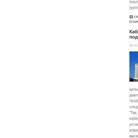
пошт
груп
С
ЕГАИ
Каб
под
02.11
целы
дают
Чтоб
след
"Так
избе
уста
опре
меся