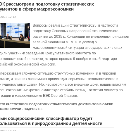
ЭК рассмотрели подготовку стратегических
ументов в сфере макроэкономики
.2022 12:12
Вопросы реализации Стратегии-2025, в частности
подготовку Основных направлений экономического
развития до 2035 г., Концепции по внедрению принципов
зеленой экономики в ЕАЭС и доклад о
макроэкономической ситуации в государствах-членах
дили участники заседания Консультативного комитета по
оэкономической политике, которое прошло 9 ноября в штаб-квартире
зийской экономической комиссии.
переживаем сложную ситуацию структурных изменений: и в мировой
омике, и в наших экономиках происходят серьезные технологические и
итуциональные сдвиги. Но, несмотря на все внешние шоки, нашим властям
ось сохранить макроэкономическую стабильность», - отметил министр по
грации и макроэкономике ЕЭК Сергей Глазьев.
 ЕЭК РАССМОТРЕЛИ ПОДГОТОВКУ СТРАТЕГИЧЕСКИХ ДОКУМЕНТОВ В СФЕРЕ
ОЭКОНОМИКИ - ПОДРОБНЕЕ...
ый общероссийский классификатор будет
ользоваться в природоохранной деятельности