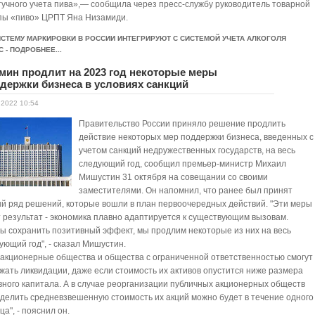
учного учета пива»,— сообщила через пресс-службу руководитель товарной
пы «пиво» ЦРПТ Яна Низамиди.
ИСТЕМУ МАРКИРОВКИ В РОССИИ ИНТЕГРИРУЮТ С СИСТЕМОЙ УЧЕТА АЛКОГОЛЯ
С - ПОДРОБНЕЕ...
мин продлит на 2023 год некоторые меры
держки бизнеса в условиях санкций
.2022 10:54
Правительство России приняло решение продлить
действие некоторых мер поддержки бизнеса, введенных с
учетом санкций недружественных государств, на весь
следующий год, сообщил премьер-министр Михаил
Мишустин 31 октября на совещании со своими
заместителями. Он напомнил, что ранее был принят
й ряд решений, которые вошли в план первоочередных действий. "Эти меры
 результат - экономика плавно адаптируется к существующим вызовам.
ы сохранить позитивный эффект, мы продлим некоторые из них на весь
ующий год", - сказал Мишустин.
, акционерные общества и общества с ограниченной ответственностью смогут
жать ликвидации, даже если стоимость их активов опустится ниже размера
вного капитала. А в случае реорганизации публичных акционерных обществ
делить средневзвешенную стоимость их акций можно будет в течение одного
ца", - пояснил он.