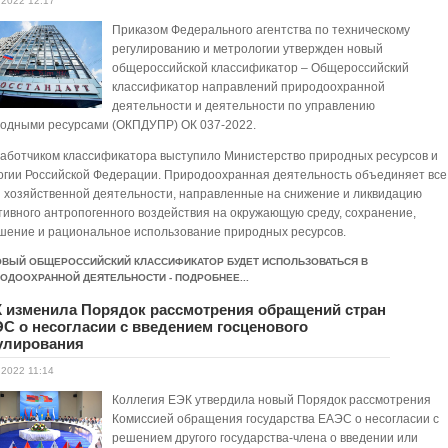
.2022 12:17
Приказом Федерального агентства по техническому
регулированию и метрологии утвержден новый
общероссийской классификатор – Общероссийский
классификатор направлений природоохранной
деятельности и деятельности по управлению
одными ресурсами (ОКПДУПР) ОК 037-2022.
аботчиком классификатора выступило Министерство природных ресурсов и
огии Российской Федерации. Природоохранная деятельность объединяет все
 хозяйственной деятельности, направленные на снижение и ликвидацию
тивного антропогенного воздействия на окружающую среду, сохранение,
шение и рациональное использование природных ресурсов.
ОВЫЙ ОБЩЕРОССИЙСКИЙ КЛАССИФИКАТОР БУДЕТ ИСПОЛЬЗОВАТЬСЯ В
ОДООХРАННОЙ ДЕЯТЕЛЬНОСТИ - ПОДРОБНЕЕ...
 изменила Порядок рассмотрения обращений стран
С о несогласии с введением госценового
улирования
.2022 11:14
Коллегия ЕЭК утвердила новый Порядок рассмотрения
Комиссией обращения государства ЕАЭС о несогласии с
решением другого государства-члена о введении или