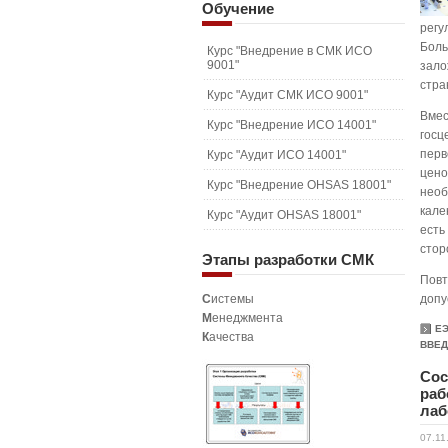
Обучение
регу
Боль
Курс "Внедрение в СМК ИСО
9001"
зало
стра
Курс "Аудит СМК ИСО 9001"
Вмес
Курс "Внедрение ИСО 14001"
госц
перв
Курс "Аудит ИСО 14001"
цено
Курс "Внедрение OHSAS 18001"
необ
кале
Курс "Аудит OHSAS 18001"
есть
стор
Этапы
разработки СМК
Повт
С
истемы
допу
М
енеджмента
Е
К
ачества
ВВЕД
Сос
раб
лаб
07.11