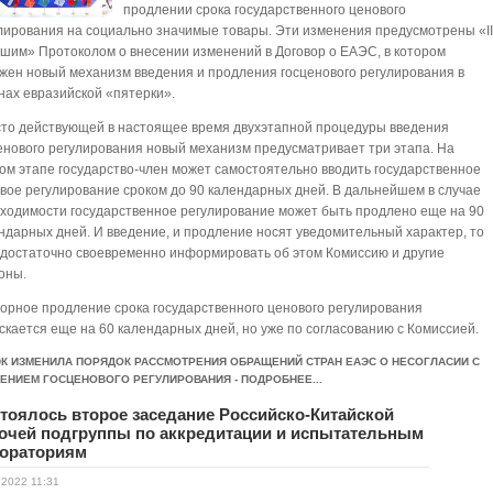
продлении срока государственного ценового
лирования на социально значимые товары. Эти изменения предусмотрены «I
шим» Протоколом о внесении изменений в Договор о ЕАЭС, в котором
жен новый механизм введения и продления госценового регулирования в
нах евразийской «пятерки».
то действующей в настоящее время двухэтапной процедуры введения
енового регулирования новый механизм предусматривает три этапа. На
ом этапе государство-член может самостоятельно вводить государственное
вое регулирование сроком до 90 календарных дней. В дальнейшем в случае
ходимости государственное регулирование может быть продлено еще на 90
ндарных дней. И введение, и продление носят уведомительный характер, то
 достаточно своевременно информировать об этом Комиссию и другие
оны.
орное продление срока государственного ценового регулирования
скается еще на 60 календарных дней, но уже по согласованию с Комиссией.
ЭК ИЗМЕНИЛА ПОРЯДОК РАССМОТРЕНИЯ ОБРАЩЕНИЙ СТРАН ЕАЭС О НЕСОГЛАСИИ С
ЕНИЕМ ГОСЦЕНОВОГО РЕГУЛИРОВАНИЯ - ПОДРОБНЕЕ...
тоялось второе заседание Российско-Китайской
очей подгруппы по аккредитации и испытательным
ораториям
.2022 11:31