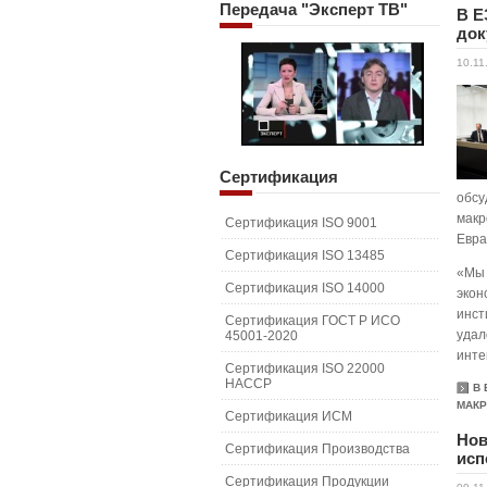
Передача
"Эксперт ТВ"
В Е
док
10.11
Сертификация
обсу
макр
Сертификация ISO 9001
Евра
Сертификация ISO 13485
«Мы 
Сертификация ISO 14000
экон
инст
Сертификация ГОСТ Р ИСО
удал
45001-2020
инте
Сертификация ISO 22000
HACCP
В
МАКР
Сертификация ИСМ
Нов
Сертификация Производства
исп
Сертификация Продукции