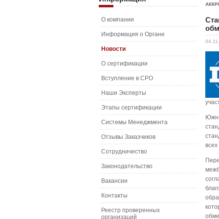
АККР
Ста
О компании
обм
Информация о Органе
04.11
Новости
О сертификации
Вступление в СРО
Наши Эксперты
учас
Этапы сертификации
Южна
Системы Менеджмента
стан
стан
Отзывы Заказчиков
всех
Сотрудничество
Пере
Законодательство
межб
согл
Вакансии
благ
Контакты
обра
кото
Реестр проверенных
обме
организаций