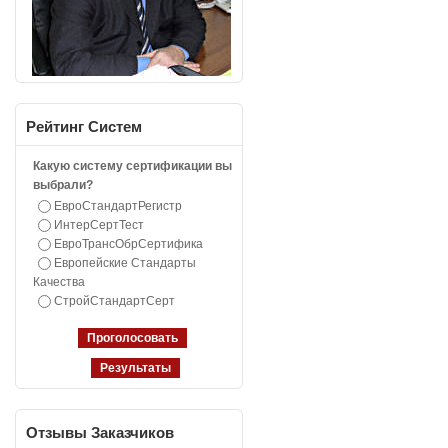
Рейтинг
Систем
Какую систему сертификации вы
выбрали?
ЕвроСтандартРегистр
ИнтерСертТест
ЕвроТрансОбрСертифика
Европейские Стандарты
Качества
СтройСтандартСерт
Отзывы
Заказчиков