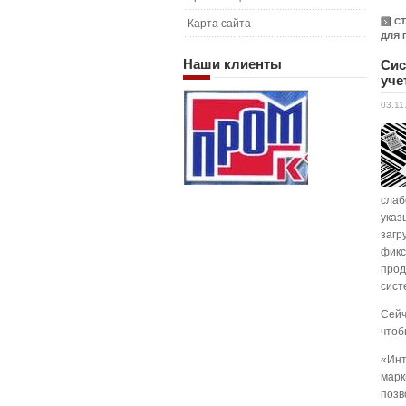
С
Карта сайта
ДЛЯ 
Наши
клиенты
Сис
уче
03.11
слаб
указ
загр
фикс
прод
сист
Сейч
чтоб
«Инт
марк
позв