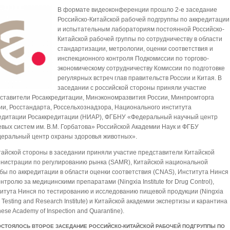
В формате видеоконференции прошло 2-е заседание
Российско-Китайской рабочей подгруппы по аккредитации
и испытательным лабораториям постоянной Российско-
Китайской рабочей группы по сотрудничеству в области
стандартизации, метрологии, оценки соответствия и
инспекционного контроля Подкомиссии по торгово-
экономическому сотрудничеству Комиссии по подготовке
регулярных встреч глав правительств России и Китая. В
заседании с российской стороны приняли участие
ставители Росаккредитации, Минэкономразвития России, Минпромторга
ии, Росстандарта, Россельхознадзора, Национального института
едитации Росаккредитации (НИАР), ФГБНУ «Федеральный научный центр
вых систем им. В.М. Горбатова» Российской Академии Наук и ФГБУ
еральный центр охраны здоровья животных».
тайской стороны в заседании приняли участие представители Китайской
нистрации по регулированию рынка (SAMR), Китайской национальной
бы по аккредитации в области оценки соответствия (CNAS), Института Нинся
онтролю за медицинскими препаратами (Ningxia Institute for Drug Control),
итута Нинся по тестированию и исследованию пищевой продукции (Ningxia
 Testing and Research Institute) и Китайской академии экспертизы и карантина
nese Academy of Inspection and Quarantine).
ОСТОЯЛОСЬ ВТОРОЕ ЗАСЕДАНИЕ РОССИЙСКО-КИТАЙСКОЙ РАБОЧЕЙ ПОДГРУППЫ ПО