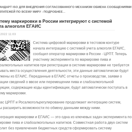
ТАНДАРТ ISO ДЛЯ ВНЕДРЕНИЯ СОГЛАСОВАННОГО МЕХАНИЗМ ОБМЕНА СООБЩЕНИЯМИ
ПЛАТЕЖЕЙ ПО ВСЕМУ МИРУ - ПОДРОБНЕЕ...
тему маркировки в России интегрируют с системой
та алкоголя ЕГАИС
.2022 11:03
Система цифровой маркировки в тестовом контуре
начала интеграцию с системой учета алкоголя ЕГАИС,
сообщил оператор маркировки в России - ЦРПТ. Теперь
участнику эксперимента по маркировке пива и
оалкогольных напитков при регистрации в системе маркировки не требуется
ывать места осуществления деятельности, эти данные автоматически будут
ужены из ЕГАИС. Переданные в ЕГАИС отчеты о производстве, заявки о
ации сведений о ввозе или перемещении пива и слабоалкогольной
укции, содержащие коды идентификации, будут автоматически поступать в
ему маркировки.
ас ЦРПТ и Росалкогольрегулирование продолжают интеграцию систем,
ы расширить возможности по обмену данными между ними.
еграция маркировки и ЕГАИС — это одна из ключевых задач эксперимента по
ировке пива и слабоалкогольных напитков. Совместная работа двух систем
олит без привлечения бюджетных средств сформировать систему