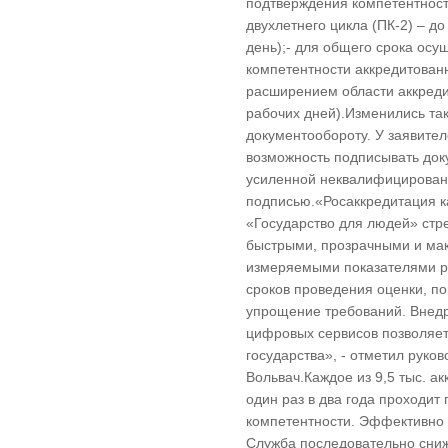
подтверждения компетентности
двухлетнего цикла (ПК-2) – д
день);- для общего срока ос
компетентности аккредитованн
расширением области аккреди
рабочих дней).Изменились та
документообороту. У заявите
возможность подписывать док
усиленной неквалифицирован
подписью.«Росаккредитация к
«Государство для людей» стре
быстрыми, прозрачными и м
измеряемыми показателями р
сроков проведения оценки, п
упрощение требований. Внед
цифровых сервисов позволяет
государства», - отметил руко
Вольвач.Каждое из 9,5 тыс. а
один раз в два года проходит
компетентности. Эффективно 
Служба последовательно сни