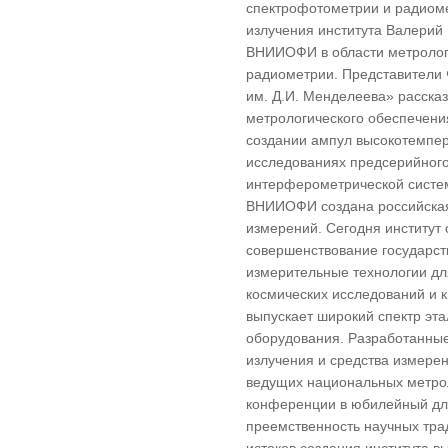
спектрофотометрии и радиоме
излучения института Валерий
ВНИИОФИ в области метролог
радиометрии. Представите
им. Д.И. Менделеева» расска
метрологического обеспечени
создании ампул высокотемпер
исследованиях предсерийного
интерферометрической систе
ВНИИОФИ создана российская
измерений. Сегодня институт
совершенствование государст
измерительные технологии дл
космических исследований и 
выпускает широкий спектр эта
оборудования. Разработанные
излучения и средства измерен
ведущих национальных метрол
конференции в юбилейный для
преемственность научных тр