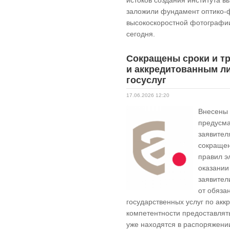
истоков создания института 
заложили фундамент оптико-
высокоскоростной фотографии
сегодня.
Сокращены сроки и т
и аккредитованным л
госуслуг
17.06.2026 12:20
Внесены 
предусм
заявител
сокращен
правил э
оказании
заявител
от обяза
государственных услуг по ак
компетентности предоставлят
уже находятся в распоряжени