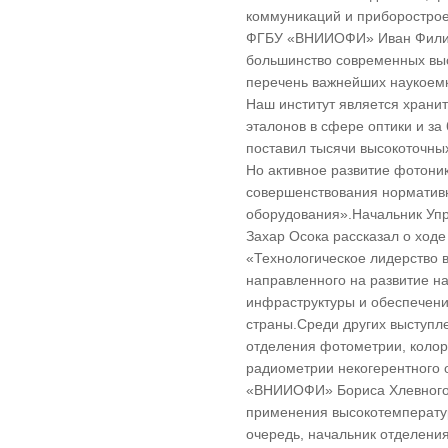
коммуникаций и приборострое
ФГБУ «ВНИИОФИ» Иван Филим
большинство современных выс
перечень важнейших наукоемк
Наш институт является храни
эталонов в сфере оптики и за
поставил тысячи высокоточны
Но активное развитие фотони
совершенствования нормативн
оборудования».Начальник Уп
Захар Осока рассказал о ход
«Технологическое лидерство 
направленного на развитие н
инфраструктуры и обеспечени
страны.Среди других выступл
отделения фотометрии, коло
радиометрии некогерентного 
«ВНИИОФИ» Бориса Хлевного,
применения высокотемператур
очередь, начальник отделени