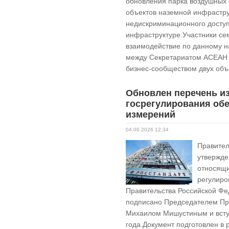
обновления парка воздушных 
объектов наземной инфрастру
недискриминационного досту
инфраструктуре.Участники се
взаимодействие по данному н
между Секретариатом АСЕАН и
бизнес-сообществом двух об
Обновлен перечень и
госрегулирования об
измерений
04.06.2026 12:34
Правител
утвержде
относящи
регулиро
Правительства Российской Фе
подписано Председателем Пр
Михаилом Мишустиным и вступ
года.Документ подготовлен в