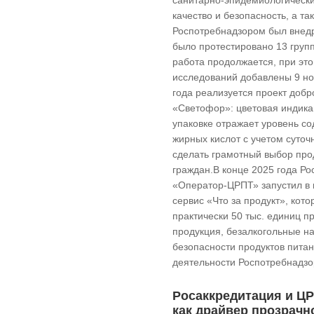
санитарно-эпидемиологически
качество и безопасность, а т
Роспотребнадзором был внедр
было протестировано 13 групп
работа продолжается, при это
исследований добавлены 9 но
года реализуется проект доб
«Светофор»: цветовая индика
упаковке отражает уровень с
жирных кислот с учетом суто
сделать грамотный выбор прод
граждан.В конце 2025 года Р
«Оператор-ЦРПТ» запустил в
сервис «Что за продукт», ко
практически 50 тыс. единиц п
продукция, безалкогольные на
безопасности продуктов питан
деятельности Роспотребнадзо
Росаккредитация и Ц
как драйвер прозрачн