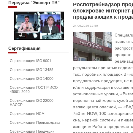
Передача
"Эксперт ТВ"
Роспотребнадзор про
блокировке интернет-
предлагающих к прод
24.06.2026 12:50
Специал
выявлять
Сертификация
распрос
продаже 
Сертификация ISO 9001
реализац
результатам принятых ведомс
Сертификация ISO 13485
тыс. подобных площадок.В чи
Сертификация ISO 14000
предлагалась продукция, не 
и/или содержащая в составе
Сертификация ГОСТ Р ИСО
45001-2020
установленные уровни, «Вита
перепончатый корень сухой эк
Сертификация ISO 22000
HACCP
являющаяся опасной, — «БАД
750 мг NOW, 100 вегетарианск
Сертификация ИСМ
сна, нервной системы и пище
Сертификация Производства
женщин».Работа продолжаетс
Сертификация Продукции