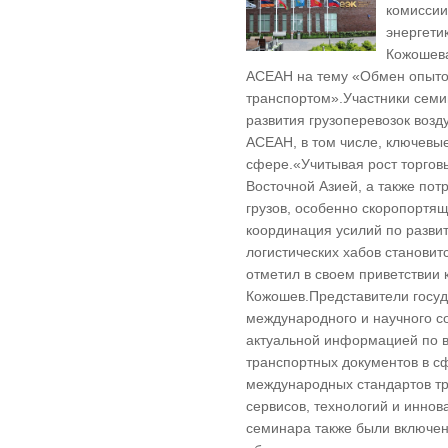
комиссии
энергети
Кожошева
АСЕАН на тему «Обмен опыто
транспортом».Участники семи
развития грузоперевозок воз
АСЕАН, в том числе, ключевые
сфере.«Учитывая рост торгов
Восточной Азией, а также пот
грузов, особенно скоропортя
координация усилий по разви
логистических хабов становит
отметил в своем приветствии
Кожошев.Представители госуда
международного и научного 
актуальной информацией по 
транспортных документов в с
международных стандартов т
сервисов, технологий и иннов
семинара также были включен