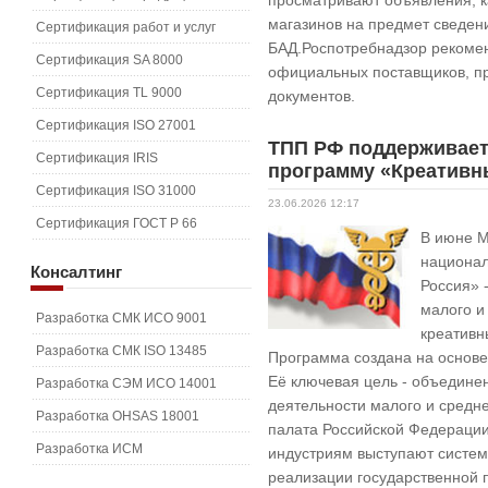
просматривают объявления, к
магазинов на предмет сведе
Сертификация работ и услуг
БАД.Роспотребнадзор рекомен
Сертификация SA 8000
официальных поставщиков, п
Сертификация TL 9000
документов.
Сертификация ISO 27001
ТПП РФ поддерживае
Сертификация IRIS
программу «Креативн
Сертификация ISO 31000
23.06.2026 12:17
Сертификация ГОСТ Р 66
В июне М
национал
Консалтинг
Россия» 
малого и
Разработка СМК ИСО 9001
креативн
Разработка СМК ISO 13485
Программа создана на основе
Её ключевая цель - объединен
Разработка СЭМ ИСО 14001
деятельности малого и средн
Разработка OHSAS 18001
палата Российской Федераци
Разработка ИСМ
индустриям выступают систе
реализации государственной 