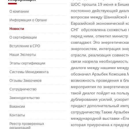
ШОС прошла 19 июня в Бишке
постоянно действующей диал
О компании
вопросам между Шанхайской о
Информация о Органе
Евразийской экономической 
Новости
СНГ обусловлена схожестью п
перед ними, отметил министр
О сертификации
совпадают. Это энергетическа
Вступление в СРО
энергосистем, интеграция эн
Наши Эксперты
отрасли, реализация совмест
связи назрела необходимость
Этапы сертификации
диалоге между нашими между
Системы Менеджмента
обозначил Арзыбек Кожошев.
возможность проведения в бл
Отзывы Заказчиков
мероприятия по энергетическо
Сотрудничество
такой диалог пойдет на польз
Законодательство
дублирования усилий, ускори
придаст дополнительный импу
Вакансии
сотрудничеству.Также Арзыбе
Контакты
международной выставки «Ene
Реестр проверенных
которая приурочена к председ
организаций