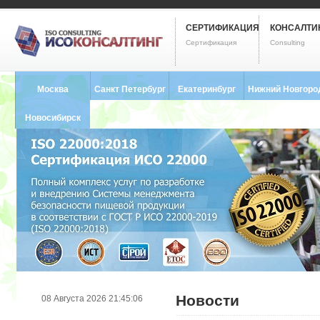
СЕРТИФИКАЦИЯ
КОНСАЛТИ
Сертификация
Consulting
Москва
Санкт Петербург
Екатеринбург
Нижний Новгоро
8 (495) 121-0102
8 (812) 748-2493
8 (343) 237-2593
8 (831) 280-9795
Новосибирск
8 (383) 227-8449
Новости
08 Августа 2026 21:45:06