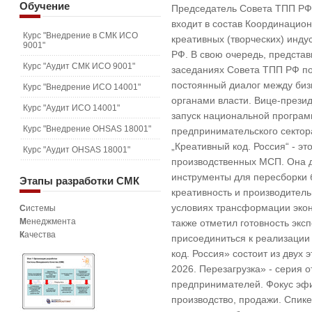
Обучение
Председатель Совета ТПП РФ
входит в состав Координацион
Курс "Внедрение в СМК ИСО
креативных (творческих) инд
9001"
РФ. В свою очередь, предста
Курс "Аудит СМК ИСО 9001"
заседаниях Совета ТПП РФ по
постоянный диалог между би
Курс "Внедрение ИСО 14001"
органами власти. Вице-прези
Курс "Аудит ИСО 14001"
запуск национальной програм
Курс "Внедрение OHSAS 18001"
предпринимательского секто
„Креативный код. Россия“ - эт
Курс "Аудит OHSAS 18001"
производственных МСП. Она 
инструменты для пересборки б
Этапы
разработки СМК
креативность и производитель
условиях трансформации экон
С
истемы
М
енеджмента
также отметил готовность эк
К
ачества
присоединиться к реализаци
код. Россия» состоит из двух
2026. Перезагрузка» - серия 
предпринимателей. Фокус эфир
производство, продажи. Спик